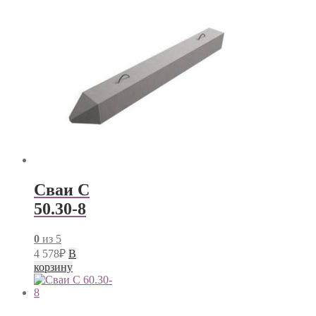
Сваи С
50.30-8
0
из 5
4 578
₽
В
корзину