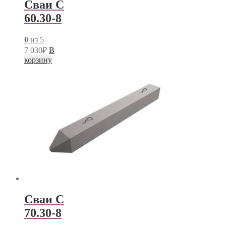
Сваи С
60.30-8
0
из 5
7 030
₽
В
корзину
Сваи С
70.30-8