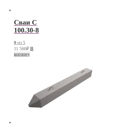
Сваи С
100.30-8
0
из 5
11 560
₽
В
корзину