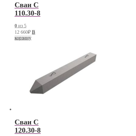
Сваи С
110.30-8
0
из 5
12 660
₽
В
корзину
Сваи С
120.30-8