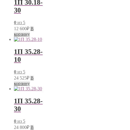
1П 30.18-
30
0
из 5
12 600
₽
В
корзину
1П 35.28-
10
0
из 5
24 525
₽
В
корзину
1П 35.28-
30
0
из 5
24 800
₽
В