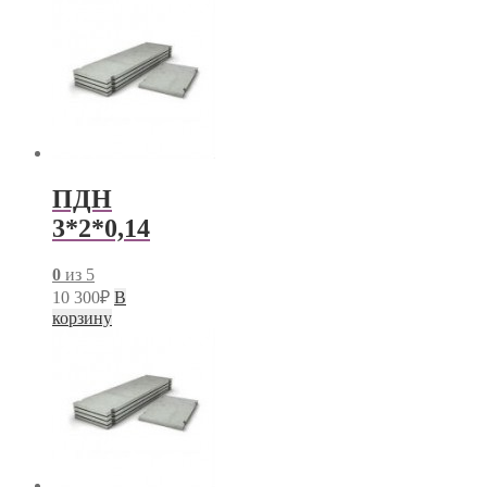
ПДН
3*2*0,14
0
из 5
10 300
₽
В
корзину