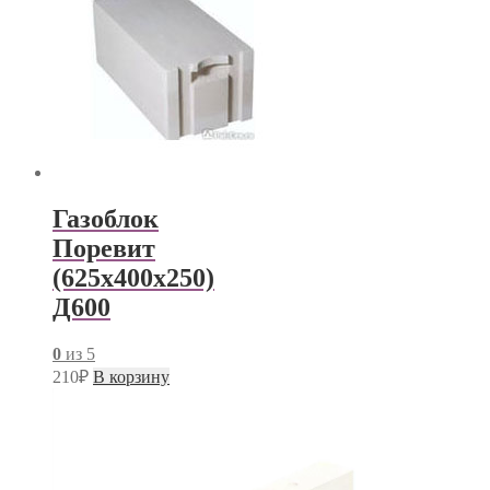
Газоблок
Поревит
(625х400х250)
Д600
0
из 5
210
₽
В корзину