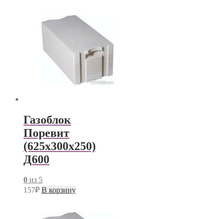
Газоблок
Поревит
(625х300х250)
Д600
0
из 5
157
₽
В корзину