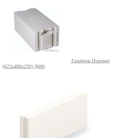
Газоблок Поревит
(625х400х250) Д600