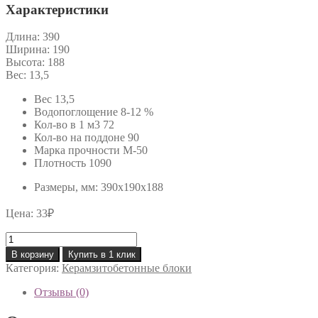
Характеристики
Длина:
390
Ширина:
190
Высота:
188
Вес:
13,5
Вес 13,5
Водопоглощение 8-12 %
Кол-во в 1 м3 72
Кол-во на поддоне 90
Марка прочности М-50
Плотность 1090
Размеры, мм
:
390х190х188
Цена:
33
₽
Количество
товара
В корзину
Купить в 1 клик
Керамзитоблок
Категория:
Керамзитобетонные блоки
390-
190-
Отзывы (0)
188
М50