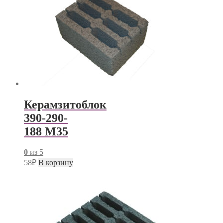
Керамзитоблок
390-290-
188 М35
0
из 5
58
₽
В корзину