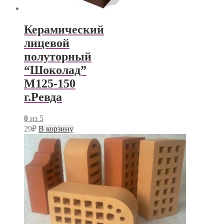
Керамический
лицевой
полуторный
“Шоколад”
М125-150
г.Ревда
0
из 5
29
₽
В корзину