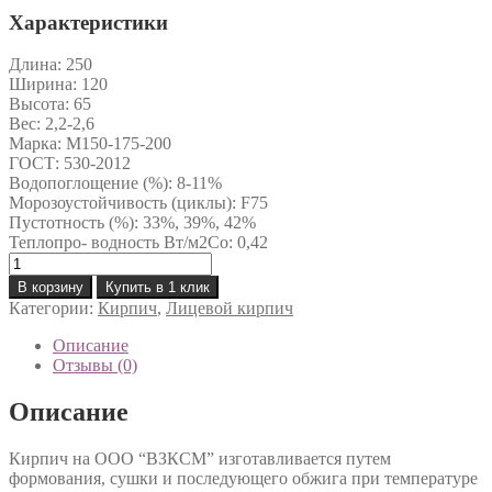
Характеристики
Длина:
250
Ширина:
120
Высота:
65
Вес:
2,2-2,6
Марка:
М150-175-200
ГОСТ:
530-2012
Водопоглощение (%):
8-11%
Морозоустойчивость (циклы):
F75
Пустотность (%):
33%, 39%, 42%
Теплопро- водность Вт/м2Co:
0,42
Количество
товара
В корзину
Купить в 1 клик
Кирпич
Категории:
Кирпич
,
Лицевой кирпич
лицевой
пустотелый
Описание
одинарный
Отзывы (0)
Рустик
Описание
Кирпич на ООО “ВЗКСМ” изготавливается путем
формования, сушки и последующего обжига при температуре