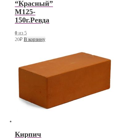
“Красный”
М125-
150г.Ревда
0
из 5
20
₽
В корзину
Кирпич