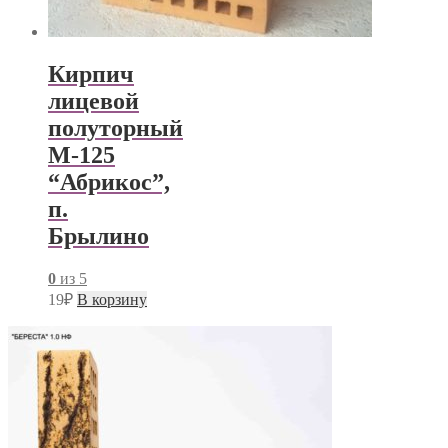
Кирпич
лицевой
полуторный
М-125
“Абрикос”,
п.
Брылино
0
из 5
19
₽
В корзину