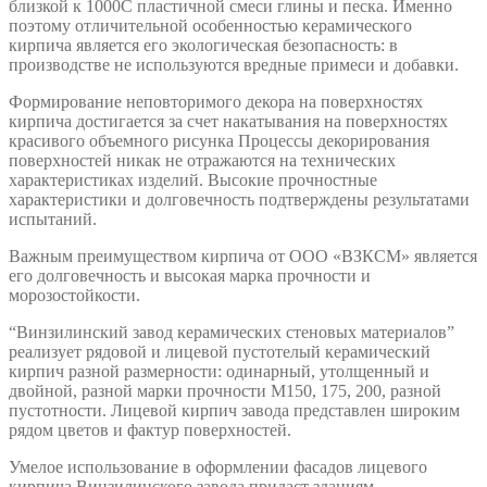
близкой к 1000С пластичной смеси глины и песка. Именно
поэтому отличительной особенностью керамического
кирпича является его экологическая безопасность: в
производстве не используются вредные примеси и добавки.
Формирование неповторимого декора на поверхностях
кирпича достигается за счет накатывания на поверхностях
красивого объемного рисунка Процессы декорирования
поверхностей никак не отражаются на технических
характеристиках изделий. Высокие прочностные
характеристики и долговечность подтверждены результатами
испытаний.
Важным преимуществом кирпича от ООО «ВЗКСМ» является
его долговечность и высокая марка прочности и
морозостойкости.
“Винзилинский завод керамических стеновых материалов”
реализует рядовой и лицевой пустотелый керамический
кирпич разной размерности: одинарный, утолщенный и
двойной, разной марки прочности М150, 175, 200, разной
пустотности. Лицевой кирпич завода представлен широким
рядом цветов и фактур поверхностей.
Умелое использование в оформлении фасадов лицевого
кирпича Винзилинского завода придаст зданиям