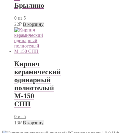
Брылино
0
из 5
22
₽
В корзину
Кирпич
керамический
одинарный
полнотелый
М-150
СПП
0
из 5
13
₽
В корзину