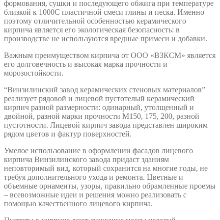
формования, сушки и последующего обжига при температуре
близкой к 1000С пластичной смеси глины и песка. Именно
поэтому отличительной особенностью керамического
кирпича является его экологическая безопасность: в
производстве не используются вредные примеси и добавки.
Важным преимуществом кирпича от ООО «ВЗКСМ» является
его долговечность и высокая марка прочности и
морозостойкости.
“Винзилинский завод керамических стеновых материалов”
реализует рядовой и лицевой пустотелый керамический
кирпич разной размерности: одинарный, утолщенный и
двойной, разной марки прочности М150, 175, 200, разной
пустотности. Лицевой кирпич завода представлен широким
рядом цветов и фактур поверхностей.
Умелое использование в оформлении фасадов лицевого
кирпича Винзилинского завода придаст зданиям
неповторимый вид, который сохранится на многие годы, не
требуя дополнительного ухода и ремонта. Цветные и
объемные орнаменты, узоры, правильно обрамленные проемы
– всевозможные идеи и решения можно реализовать с
помощью качественного лицевого кирпича.