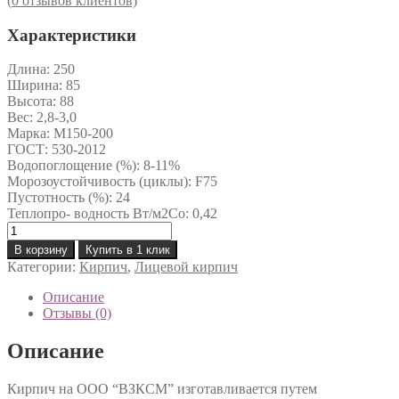
(
0
отзывов клиентов)
Характеристики
Длина:
250
Ширина:
85
Высота:
88
Вес:
2,8-3,0
Марка:
М150-200
ГОСТ:
530-2012
Водопоглощение (%):
8-11%
Морозоустойчивость (циклы):
F75
Пустотность (%):
24
Теплопро- водность Вт/м2Co:
0,42
Количество
товара
В корзину
Купить в 1 клик
Кирпич
Категории:
Кирпич
,
Лицевой кирпич
лицевой
пустотелый
Описание
полуторный
Отзывы (0)
Рустик
0.9
Описание
НФ
Кирпич на ООО “ВЗКСМ” изготавливается путем