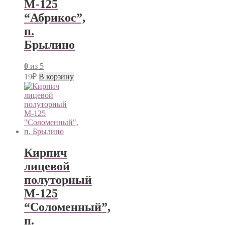
М-125
“Абрикос”,
п.
Брылино
0
из 5
19
₽
В корзину
Кирпич
лицевой
полуторный
М-125
“Соломенный”,
п.