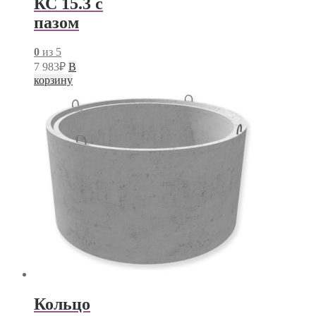
КС 15.3 с
пазом
0
из 5
7 983
₽
В
корзину
Кольцо