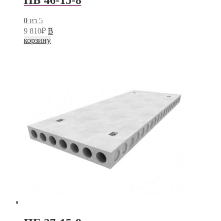
0
из 5
9 810
₽
В
корзину