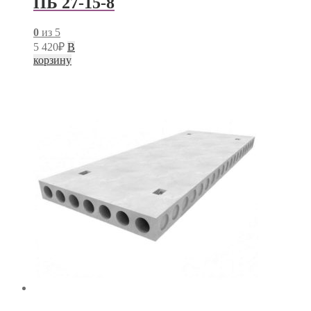
ПБ 27-15-8
0
из 5
5 420
₽
В
корзину