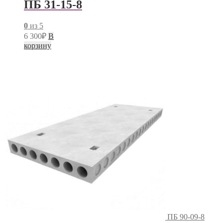
ПБ 31-15-8
0
из 5
6 300
₽
В
корзину
ПБ 90-09-8