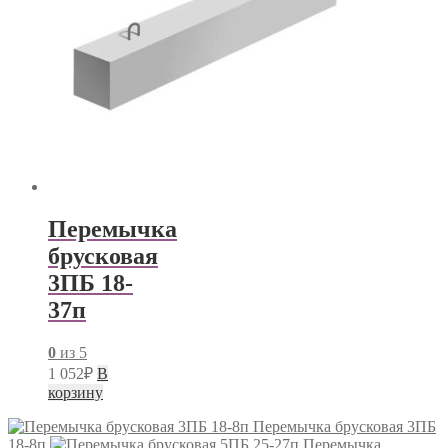
Перемычка
брусковая
3ПБ 18-
37п
0
из 5
1 052
₽
В
корзину
Перемычка брусковая 3ПБ
18-8п
Перемычка