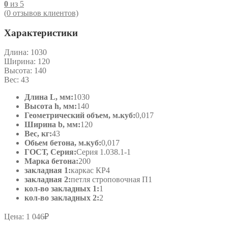
0
из 5
(
0
отзывов клиентов)
Характеристики
Длина:
1030
Ширина:
120
Высота:
140
Вес:
43
Длина L, мм:
1030
Высота h, мм:
140
Геометрический объем, м.куб:
0,017
Ширина b, мм:
120
Вес, кг:
43
Обьем бетона, м.куб:
0,017
ГОСТ, Серия:
Серия 1.038.1-1
Марка бетона:
200
закладная 1:
каркас КР4
закладная 2:
петля строповочная П1
кол-во закладных 1:
1
кол-во закладных 2:
2
Цена:
1 046
₽