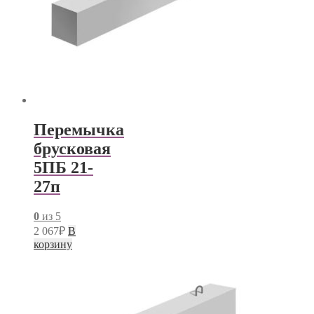
Перемычка
брусковая
5ПБ 21-
27п
0
из 5
2 067
₽
В
корзину