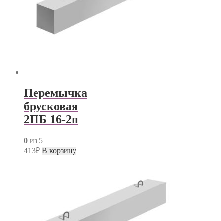
Перемычка
брусковая
2ПБ 16-2п
0
из 5
413
₽
В корзину