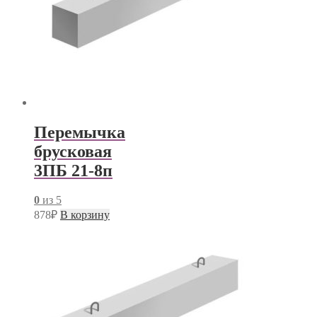
Перемычка
брусковая
3ПБ 21-8п
0
из 5
878
₽
В корзину