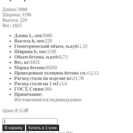
Длина:
5080
Ширина:
1190
Высота:
220
Вес:
1825
Длина L, мм:
5080
Высота h, мм:
220
Геометрический объем, м.куб:
1,33
Ширина b, мм:
1190
Обьем бетона, м.куб:
0,73
Вес, кг:
1825
Марка бетона:
М200
Приведенная толщина бетона см.:
12,12
Расход стали на изделие кг:
21,78
Расход стали на 1 м2.:
3,6
ГОСТ, Серия:
366
Примечание:
Изготавливается индивидуально
Цена:
8 112
₽
Количество
товара
В корзину
Купить в 1 клик
ПК