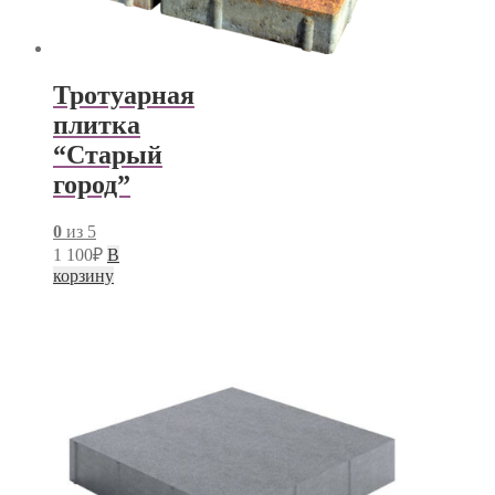
Тротуарная
плитка
“Старый
город”
0
из 5
1 100
₽
В
корзину