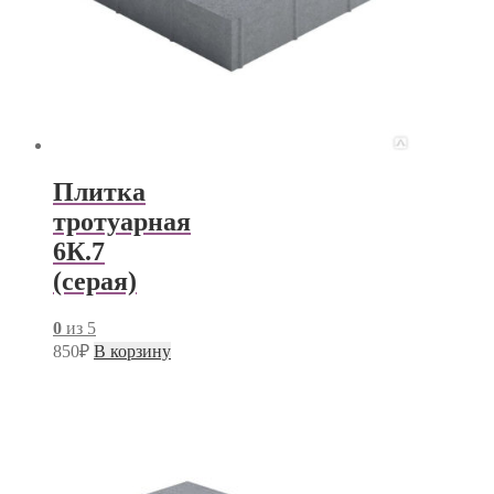
Плитка
тротуарная
6К.7
(серая)
0
из 5
850
₽
В корзину