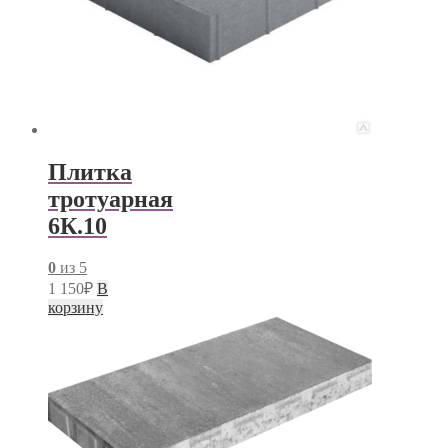
Плитка
тротуарная
6К.10
0
из 5
1 150
₽
В
корзину