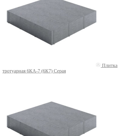
Плитка
тротуарная 6КА-7 (6К7) Серая