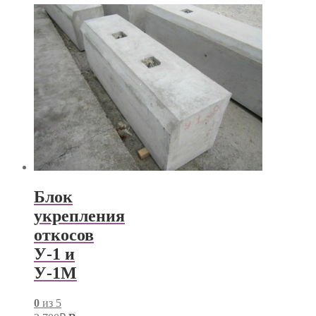
Блок
укрепления
откосов
У-1 и
У-1М
0
из 5