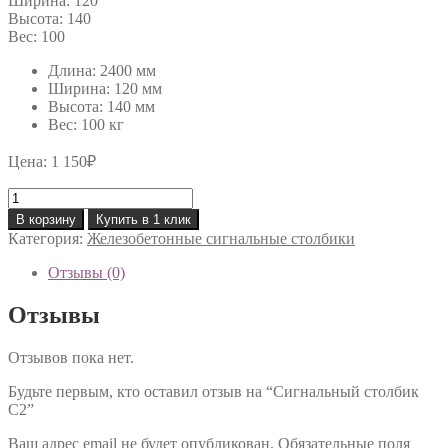
Ширина:
120
Высота:
140
Вес:
100
Длина: 2400 мм
Ширина: 120 мм
Высота: 140 мм
Вес: 100 кг
Цена:
1 150
₽
Количество
товара
В корзину
Купить в 1 клик
Сигнальный
Категория:
Железобетонные сигнальные столбики
столбик
С2
Отзывы (0)
Отзывы
Отзывов пока нет.
Будьте первым, кто оставил отзыв на “Сигнальный столбик
С2”
Ваш адрес email не будет опубликован.
Обязательные поля