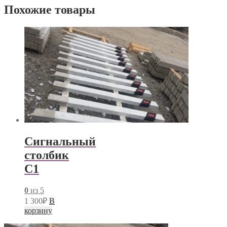
Похожие товары
Сигнальный
столбик
С1
0
из 5
1 300
₽
В
корзину