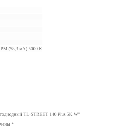
PM (58,3 мА) 5000 К
ветодиодный TL-STREET 140 Plus 5K W”
ечены
*