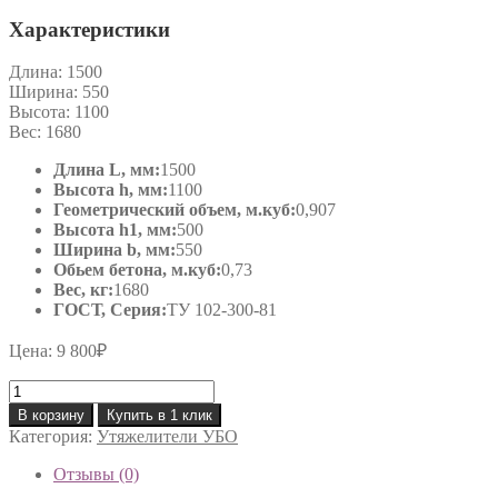
Характеристики
Длина:
1500
Ширина:
550
Высота:
1100
Вес:
1680
Длина L, мм:
1500
Высота h, мм:
1100
Геометрический объем, м.куб:
0,907
Высота h1, мм:
500
Ширина b, мм:
550
Обьем бетона, м.куб:
0,73
Вес, кг:
1680
ГОСТ, Серия:
ТУ 102-300-81
Цена:
9 800
₽
Количество
товара
В корзину
Купить в 1 клик
Утяжелитель
Категория:
Утяжелители УБО
УБО
720-
Отзывы (0)
2,3-