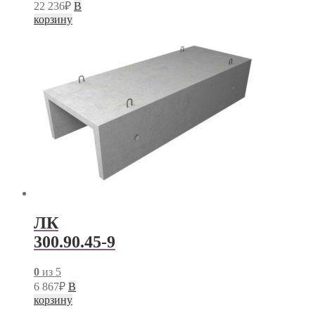
22 236
₽
В
корзину
ЛК
300.90.45-9
0
из 5
6 867
₽
В
корзину